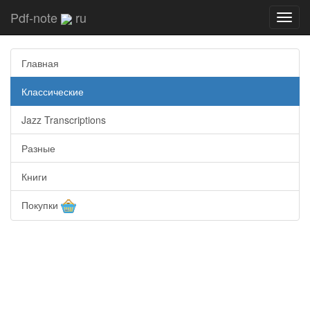
Pdf-note
ru
Toggl
navig
Главная
Классические
Jazz Transcriptions
Разные
Книги
Покупки