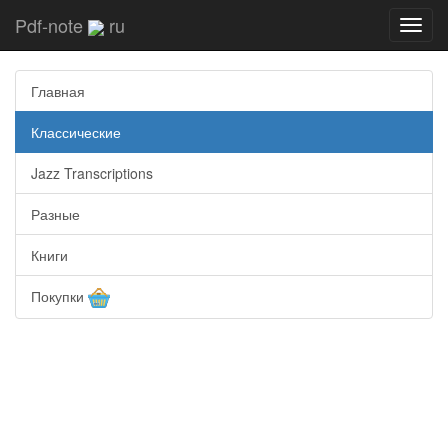
Pdf-note
ru
Toggl
navig
Главная
Классические
Jazz Transcriptions
Разные
Книги
Покупки