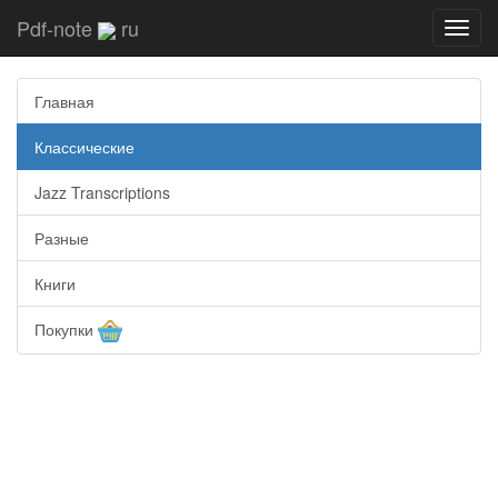
Pdf-note
ru
Toggl
navig
Главная
Классические
Jazz Transcriptions
Разные
Книги
Покупки