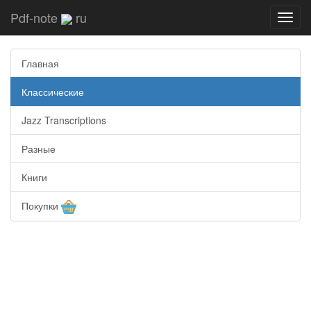
Pdf-note
ru
Toggl
navig
Главная
Классические
Jazz Transcriptions
Разные
Книги
Покупки