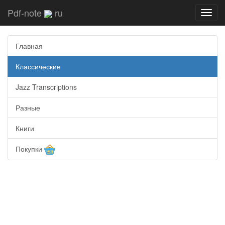
Pdf-note
ru
Toggl
navig
Главная
Классические
Jazz Transcriptions
Разные
Книги
Покупки