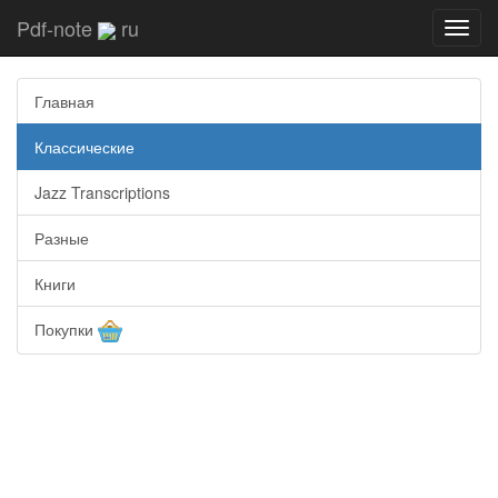
Pdf-note
ru
Toggl
navig
Главная
Классические
Jazz Transcriptions
Разные
Книги
Покупки