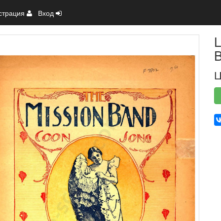
страция
Вход
L
Ц