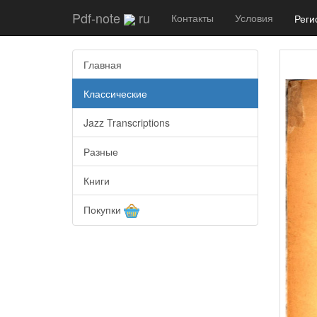
Pdf-note
ru
Контакты
Условия
Реги
Главная
Классические
Jazz Transcriptions
Разные
Книги
Покупки