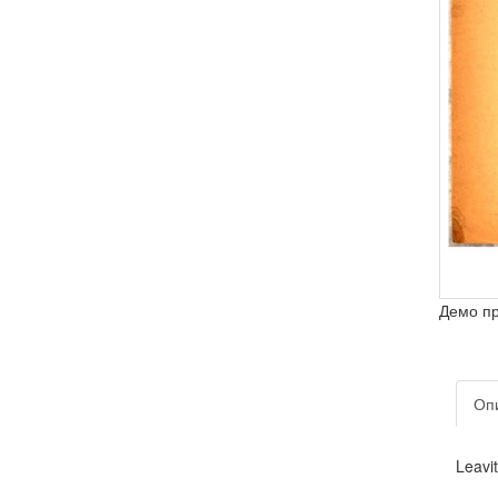
Демо п
Оп
Leavit