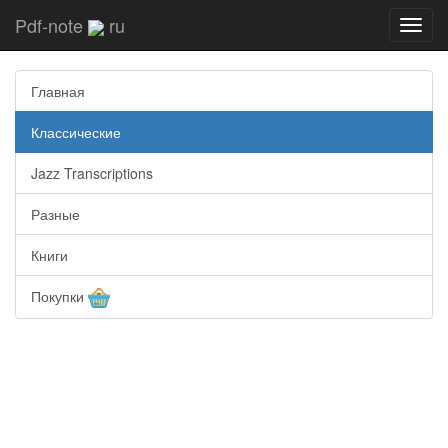
Pdf-note
ru
Toggl
navig
Главная
Классические
Jazz Transcriptions
Разные
Книги
Покупки