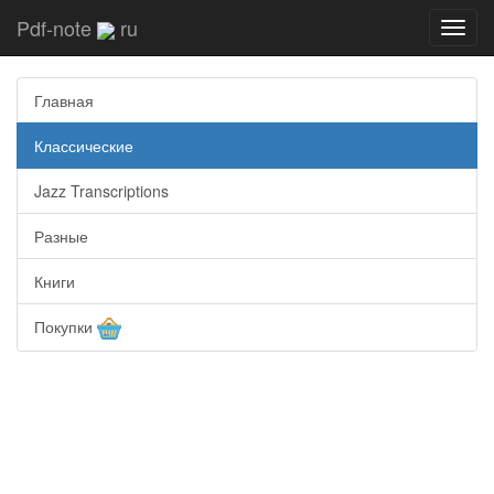
Pdf-note
ru
Toggl
navig
Главная
Классические
Jazz Transcriptions
Разные
Книги
Покупки