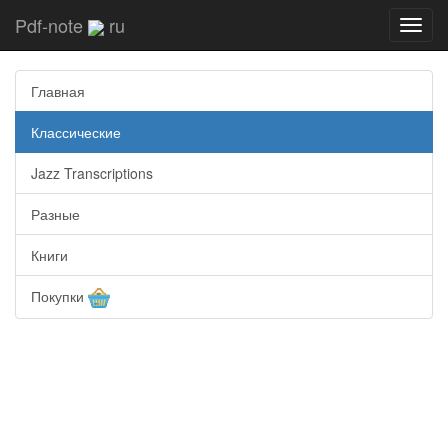
Pdf-note
ru
Toggl
navig
Главная
Классические
Jazz Transcriptions
Разные
Книги
Покупки