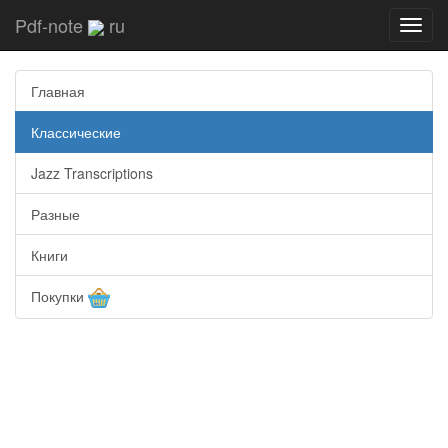
Pdf-note
ru
Toggl
navig
Главная
Классические
Jazz Transcriptions
Разные
Книги
Покупки