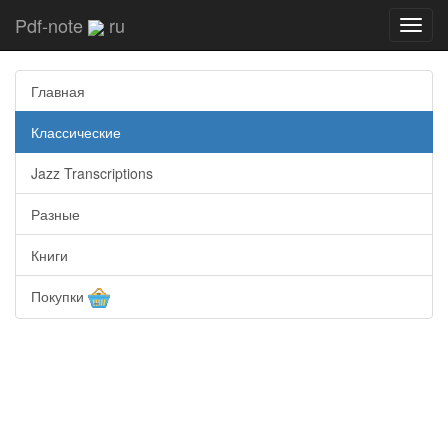
Pdf-note
ru
Toggl
navig
Главная
Классические
Jazz Transcriptions
Разные
Книги
Покупки