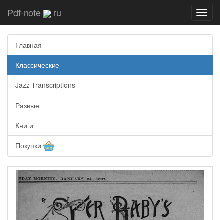
Pdf-note
ru
Toggl
navig
Главная
Классические
Jazz Transcriptions
Разные
Книги
Покупки