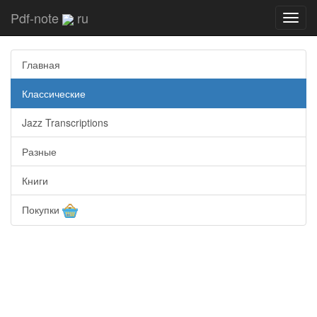
Pdf-note
ru
Toggl
navig
Главная
Классические
Jazz Transcriptions
Разные
Книги
Покупки