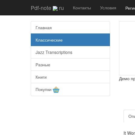
Pdf-note
ru
Контакты
Условия
Реги
Главная
Классические
Jazz Transcriptions
Разные
Книги
Демо п
Покупки
Оп
It Wo