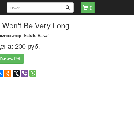
0
t Won't Be Very Long
омпозитор
: Estelle Baker
ена: 200 руб.
Купить Pdf