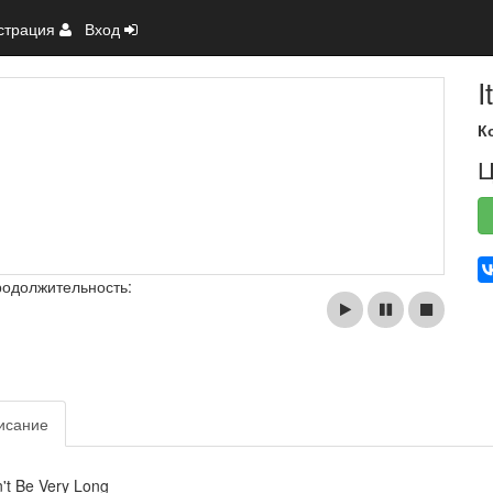
страция
Вход
I
К
Ц
родолжительность:
исание
n't Be Very Long