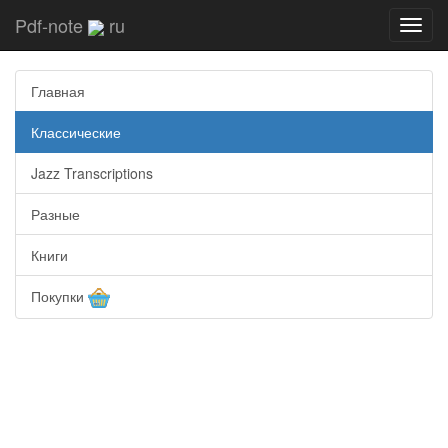
Pdf-note
ru
Toggl
navig
Главная
Классические
Jazz Transcriptions
Разные
Книги
Покупки