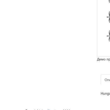
Демо п
Оп
Hunga