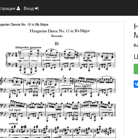
страция
Вход
H
M
К
Ц