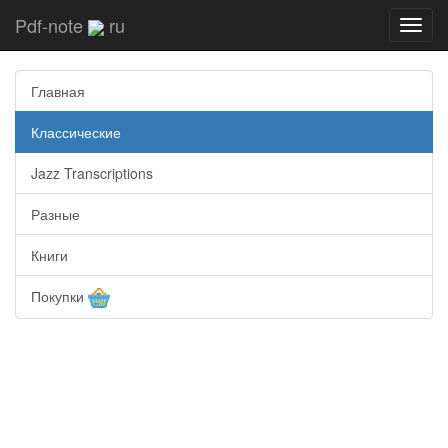
Pdf-note
ru
Toggl
navig
Главная
Классические
Jazz Transcriptions
Разные
Книги
Покупки