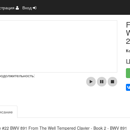
страция
Вход
F
W
2
К
Ц
родолжительность:
исание
 #22 BWV 891 From The Well Tempered Clavier - Book 2 - BWV 891