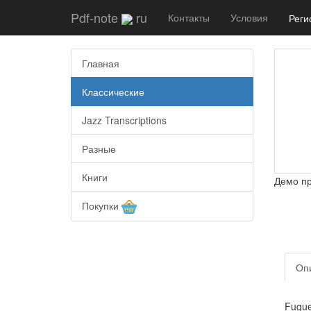
Pdf-note
ru
Контакты
Условия
Реги
Главная
Классические
Jazz Transcriptions
Разные
Книги
Демо п
Покупки
Оп
Fugue