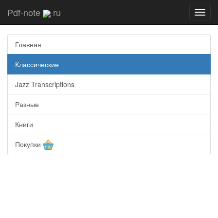
Pdf-note
ru
Toggl
navig
Главная
Классические
Jazz Transcriptions
Разные
Книги
Покупки