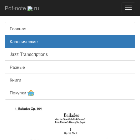
Pdf-note
ru
Toggl
navig
Главная
Классические
Jazz Transcriptions
Разные
Книги
Покупки