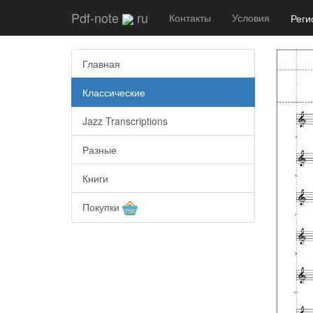
Pdf-note
ru
Контакты
Условия
Реги
Главная
Классические
Jazz Transcriptions
Разные
Книги
Покупки