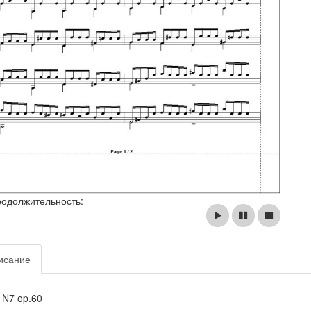
родолжительность:
исание
 N7 op.60