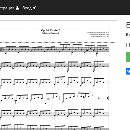
страция
Вход
E
К
Ц