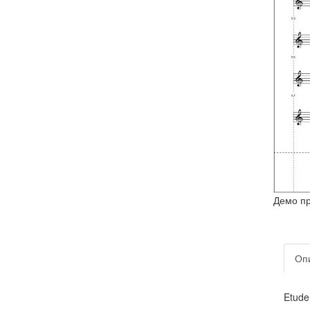
Демо п
Оп
Etude