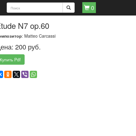
0
tude N7 op.60
омпозитор
: Matteo Carcassi
ена: 200 руб.
Купить Pdf