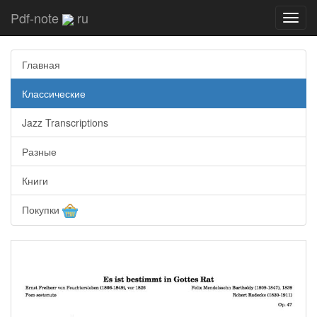
Pdf-note
ru
Toggl
navig
Главная
Классические
Jazz Transcriptions
Разные
Книги
Покупки