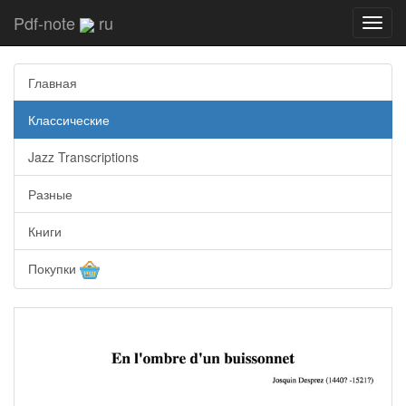
Pdf-note
ru
Toggl
navig
Главная
Классические
Jazz Transcriptions
Разные
Книги
Покупки