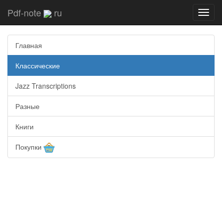
Pdf-note
ru
Toggl
navig
Главная
Классические
Jazz Transcriptions
Разные
Книги
Покупки