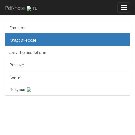
Pdf-note
ru
Toggl
navig
Главная
Классические
Jazz Transcriptions
Разные
Книги
Покупки