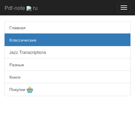
Pdf-note
ru
Toggl
navig
Главная
Классические
Jazz Transcriptions
Разные
Книги
Покупки