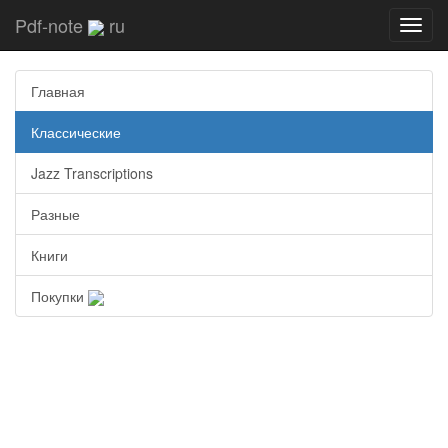
Pdf-note
ru
Toggl
navig
Главная
Классические
Jazz Transcriptions
Разные
Книги
Покупки