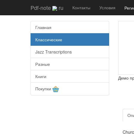
Pdf-note
ru
Контакты
Условия
Реги
Главная
Классические
Jazz Transcriptions
Разные
Книги
Демо п
Покупки
Оп
Churc