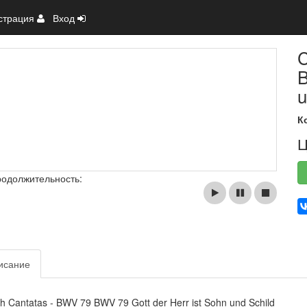
страция
Вход
C
B
u
К
Ц
родолжительность:
исание
h Cantatas - BWV 79 BWV 79 Gott der Herr ist Sohn und Schild