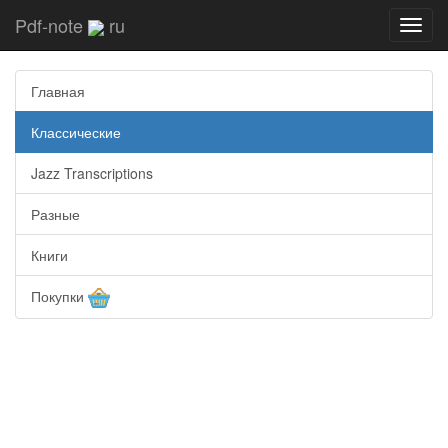
Pdf-note
ru
Toggl
navig
Главная
Классические
Jazz Transcriptions
Разные
Книги
Покупки