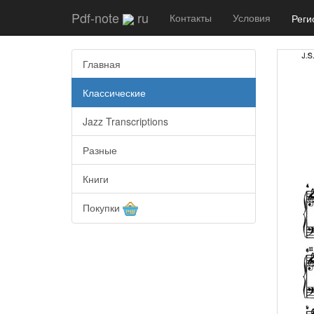
Pdf-note
ru
Контакты
Условия
Реги
Главная
Классические
Jazz Transcriptions
Разные
Книги
Покупки