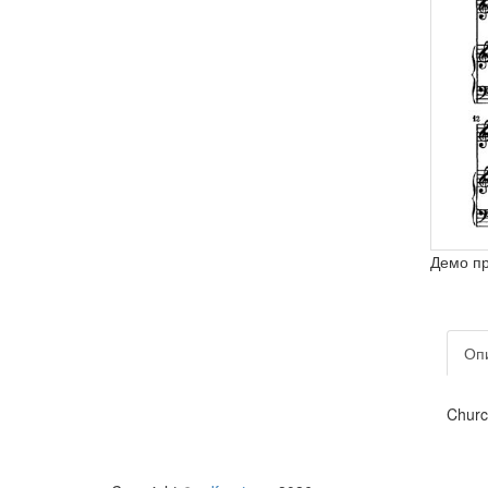
Демо п
Оп
Churc