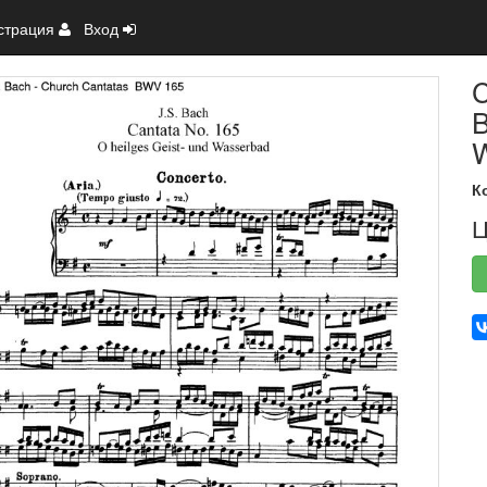
страция
Вход
C
B
К
Ц