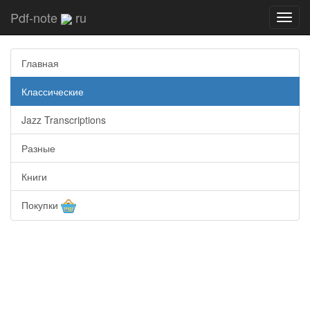
Pdf-note
ru
Toggl
navig
Главная
Классические
Jazz Transcriptions
Разные
Книги
Покупки