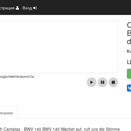
страция
Вход
C
B
d
К
Ц
родолжительность:
исание
h Cantatas - BWV 140 BWV 140 Wachet auf, ruft uns die Stimme