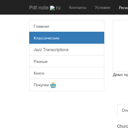
Pdf-note
ru
Контакты
Условия
Реги
Главная
Классические
Jazz Transcriptions
Разные
Книги
Демо п
Покупки
Оп
Churc