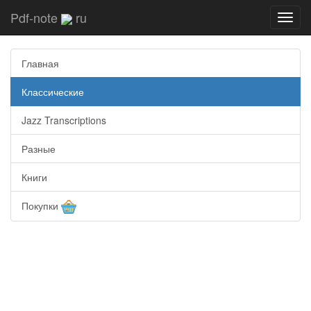
Pdf-note
ru
Toggl
navig
Главная
Классические
Jazz Transcriptions
Разные
Книги
Покупки