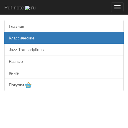
Pdf-note
ru
Toggl
navig
Главная
Классические
Jazz Transcriptions
Разные
Книги
Покупки