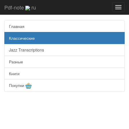
Pdf-note
ru
Toggl
navig
Главная
Классические
Jazz Transcriptions
Разные
Книги
Покупки