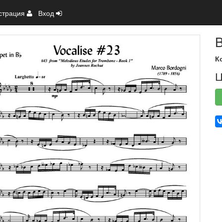
страция
Вход
B
К
Ц