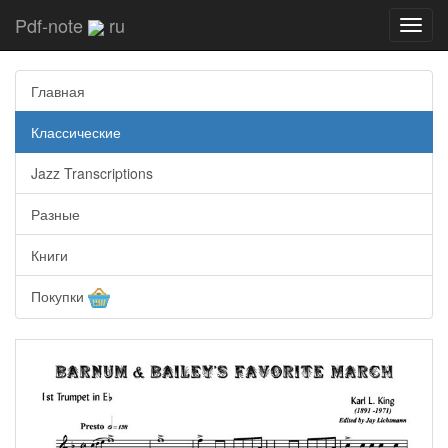
Pdf-note
ru
Toggl
navig
Главная
Классические
Jazz Transcriptions
Разные
Книги
Покупки