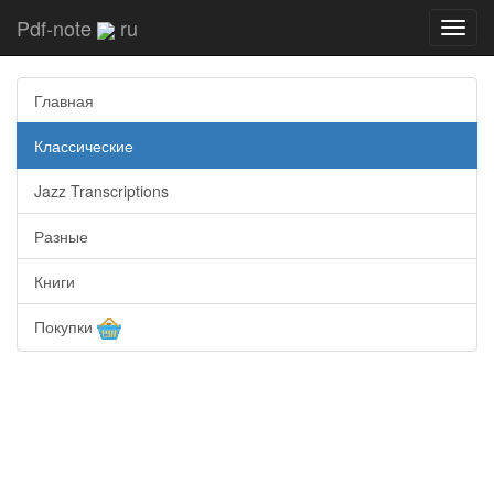
Pdf-note
ru
Toggl
navig
Главная
Классические
Jazz Transcriptions
Разные
Книги
Покупки