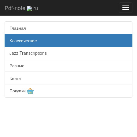
Pdf-note
ru
Toggl
navig
Главная
Классические
Jazz Transcriptions
Разные
Книги
Покупки