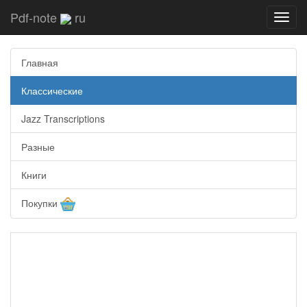
Pdf-note
ru
Toggl
navig
Главная
Классические
Jazz Transcriptions
Разные
Книги
Покупки