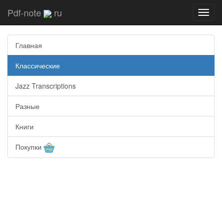
Pdf-note
ru
Toggl
navig
Главная
Классические
Jazz Transcriptions
Разные
Книги
Покупки