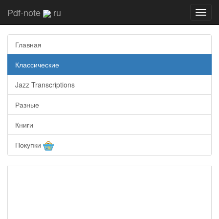
Pdf-note
ru
Toggl
navig
Главная
Классические
Jazz Transcriptions
Разные
Книги
Покупки