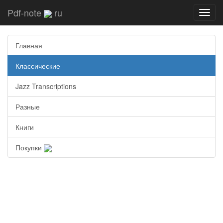
Pdf-note
ru
Toggl
navig
Главная
Классические
Jazz Transcriptions
Разные
Книги
Покупки