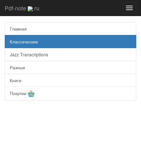
Pdf-note
ru
Toggl
navig
Главная
Классические
Jazz Transcriptions
Разные
Книги
Покупки