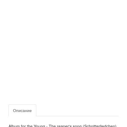
Описание
Album for the Young - The reaper's song (Schnitterliedchen)