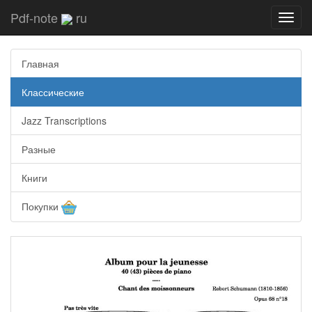
Pdf-note
ru
Toggl
navig
Главная
Классические
Jazz Transcriptions
Разные
Книги
Покупки