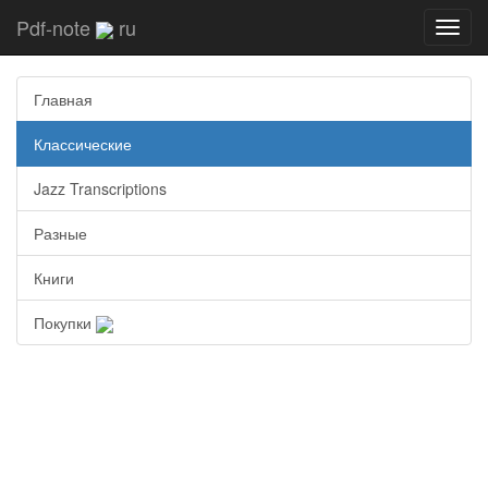
Pdf-note
ru
Toggl
navig
Главная
Классические
Jazz Transcriptions
Разные
Книги
Покупки