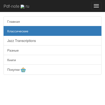
Pdf-note
ru
Toggl
navig
Главная
Классические
Jazz Transcriptions
Разные
Книги
Покупки