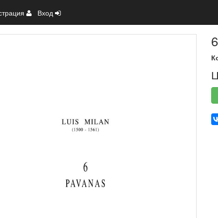
страция
Вход
6
К
Ц