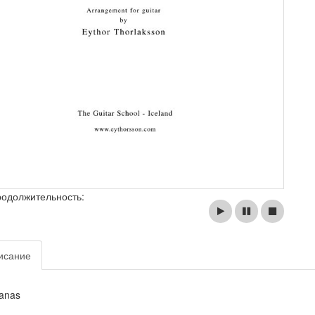
родолжительность:
исание
anas