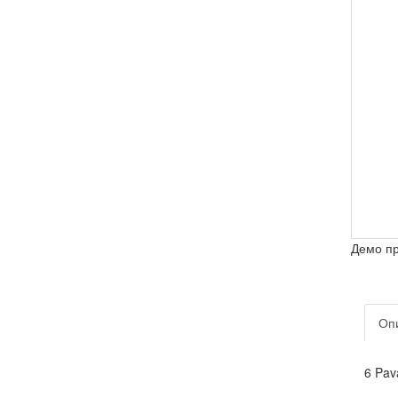
Демо п
Оп
6 Pav