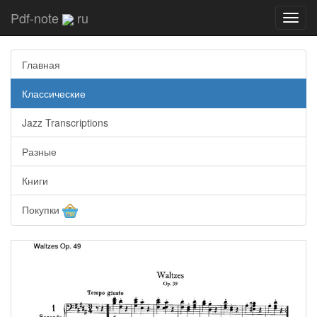
Pdf-note
ru
Toggl
navig
Главная
Классические
Jazz Transcriptions
Разные
Книги
Покупки